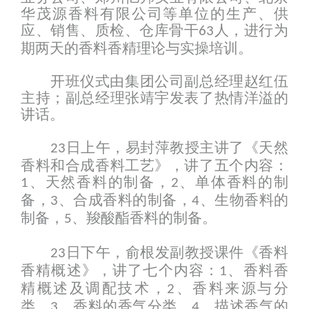
华茂源香料有限公司等单位的生产、供
应、销售、质检、仓库骨干
人，进行为
63
期两天的香料香精理论与实操培训。
开班仪式由集团公司副总经理赵红伍
主持；副总经理张靖宇发表了热情洋溢的
讲话。
日上午，易封萍教授主讲了《天然
23
香料和合成香料工艺》，讲了五个内容：
、天然香料的制备，
、单体香料的制
1
2
备，
、合成香料的制备，
、生物香料的
3
4
制备，
、羧酸酯香料的制备。
5
日下午，俞根发副教授课件《香料
23
香精概述》，讲了七个内容：
、香料香
1
精概述及调配技术，
、香料来源与分
2
类，
、香料的香气分类，
、描述香气的
3
4