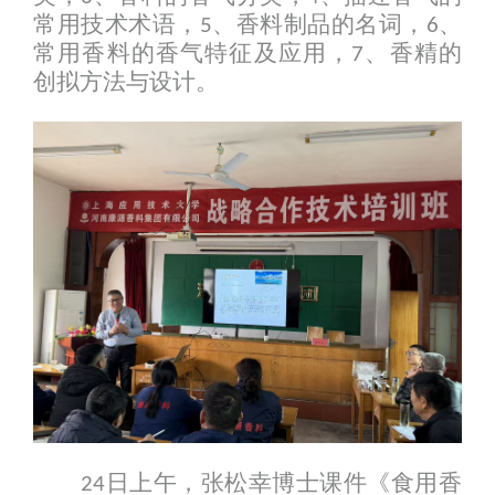
常用技术术语，
、香料制品的名词，
、
5
6
常用香料的香气特征及应用，
、香精的
7
创拟方法与设计。
日上午，张松幸博士课件《食用香
24